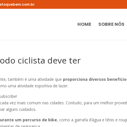
stoquebem.com.br
HOME
SOBRE NÓS
do ciclista deve ter
iente, também é uma atividade que
proporciona diversos benefício
mo uma atividade esportiva de lazer.
subscribe!
 cada vez mais comum nas cidades. Contudo, para um melhor provei
ar alguns cuidados.
urante um percurso de bike
, como a garrafa d’água e tênis e rou
ramentas de segurança.