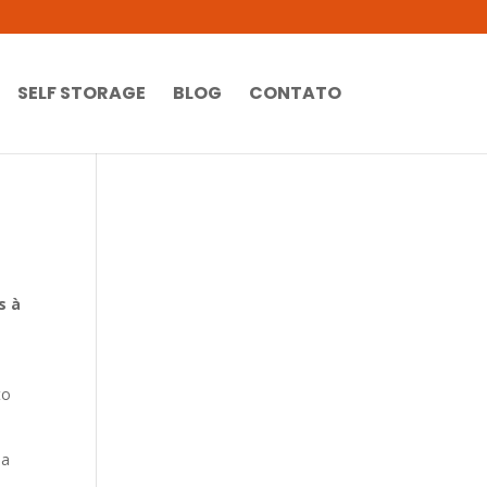
SELF STORAGE
BLOG
CONTATO
s à
to
pa