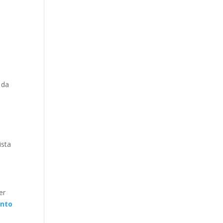
 da
ista
er
nto