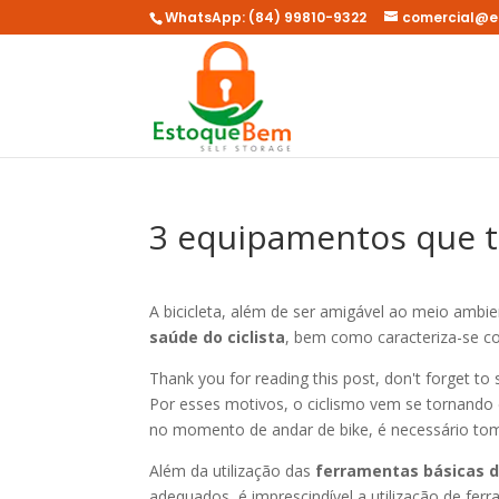
WhatsApp: (84) 99810-9322
comercial@e
3 equipamentos que to
A bicicleta, além de ser amigável ao meio amb
saúde do ciclista
, bem como caracteriza-se co
Thank you for reading this post, don't forget to 
Por esses motivos, o ciclismo vem se tornando
no momento de andar de bike, é necessário tom
Além da utilização das
ferramentas básicas d
adequados, é imprescindível a utilização de fer