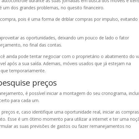
 autocontrole durante as suas jornadas em busca dos móveis e iten
é um dos grandes problemas, no quesito financeiro.
 compra, pois é uma forma de driblar compras por impulso, evitando
 aproveitar as oportunidades, deixando um pouco de lado o fator
orçamento, no final das contas.
ocê ainda pode tentar negociar com o proprietário o abatimento do v
vel após a sua saída. Ademais, móveis usados que já estejam na
 que temporariamente.
esquise preços
lanejamento, é possível iniciar a montagem do seu cronograma, inclu
 certo para cada um.
 preços e, caso identifique uma oportunidade real, iniciar as compras
to. Esse é um ótimo momento para utilizar a internet e ter uma noç
ormular as suas previsões de gastos ou fazer remanejamentos no