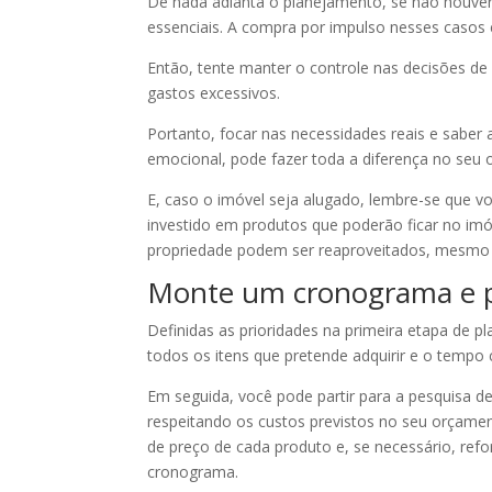
De nada adianta o planejamento, se não houver
essenciais. A compra por impulso nesses casos 
Então, tente manter o controle nas decisões de
gastos excessivos.
Portanto, focar nas necessidades reais e saber
emocional, pode fazer toda a diferença no seu 
E, caso o imóvel seja alugado, lembre-se que v
investido em produtos que poderão ficar no imó
propriedade podem ser reaproveitados, mesmo
Monte um cronograma e p
Definidas as prioridades na primeira etapa de p
todos os itens que pretende adquirir e o tempo
Em seguida, você pode partir para a pesquisa de
respeitando os custos previstos no seu orçamen
de preço de cada produto e, se necessário, ref
cronograma.