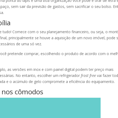
a ponta do lápis e uma boa organização você pode é tirar de letra 
aço, sem sair da previsão de gastos, sem sacrificar o seu bolso. En
sa.
ília
eje tudo! Comece com o seu planejamento financeiro, ou seja, o mon
final, principalmente se houve a aquisição de um novo imóvel, pode 
ecessários de uma só vez.
ue você pretende comprar, escolhendo o produto de acordo com o mel
.
plo, as versões em inox e com painel digital podem ter preço mais
ssárias. No entanto, escolher um refrigerador
frost free
vai fazer to
ada e o acúmulo de gelo compromete a eficiência do equipamento.
o nos cômodos