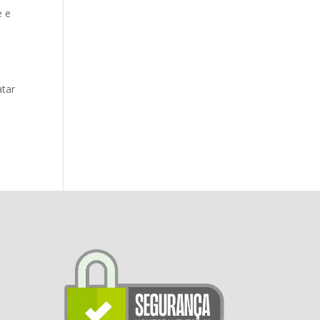
e e
atar