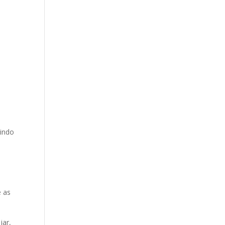
lindo
e as
jar,