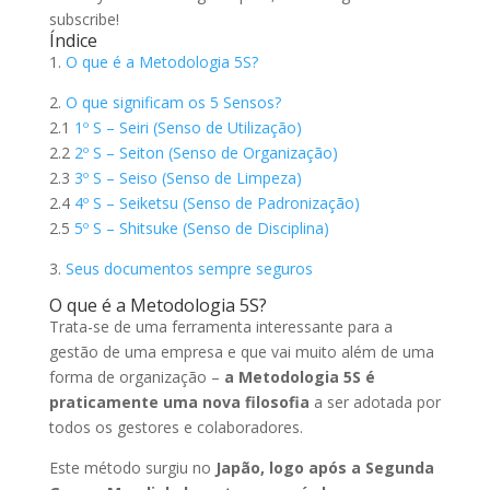
subscribe!
Índice
1.
O que é a Metodologia 5S?
2.
O que significam os 5 Sensos?
2.1
1º S – Seiri (Senso de Utilização)
2.2
2º S – Seiton (Senso de Organização)
2.3
3º S – Seiso (Senso de Limpeza)
2.4
4º S – Seiketsu (Senso de Padronização)
2.5
5º S – Shitsuke (Senso de Disciplina)
3.
Seus documentos sempre seguros
O que é a Metodologia 5S?
Trata-se de uma ferramenta interessante para a
gestão de uma empresa e que vai muito além de uma
forma de organização –
a Metodologia 5S é
praticamente uma nova filosofia
a ser adotada por
todos os gestores e colaboradores.
Este método surgiu no
Japão, logo após a Segunda