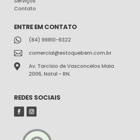
Serviços
Contato
ENTRE EM CONTATO

(84) 99810-9322

comercial@estoquebem.com.br

Av. Tarcísio de Vasconcelos Maia
2006, Natal - RN.
REDES SOCIAIS