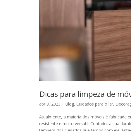
Dicas para limpeza de mó
abr 8, 2023
|
Blog
,
Cuidados para o lar
,
Decora
Atualmente, a maioria dos móveis é fabricada e
resistente e muito versátil. Contudo, a sua dur
também dos cuidados que temos com ele. Então,