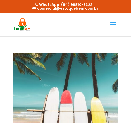
WhatsApp: (84) 99810-9322
comercial@estoquebem.com.br