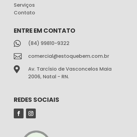
Serviços
Contato
ENTRE EM CONTATO

(84) 99810-9322

comercial@estoquebem.com.br

Av. Tarcísio de Vasconcelos Maia
2006, Natal - RN.
REDES SOCIAIS