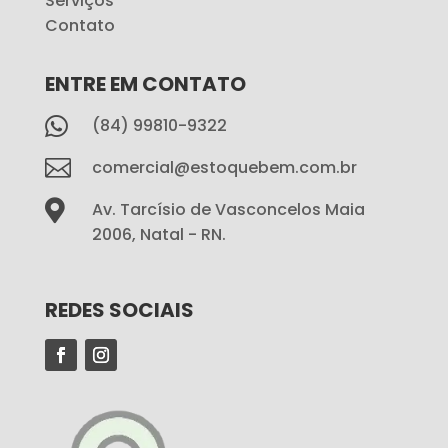
Serviços
Contato
ENTRE EM CONTATO

(84) 99810-9322

comercial@estoquebem.com.br

Av. Tarcísio de Vasconcelos Maia
2006, Natal - RN.
REDES SOCIAIS