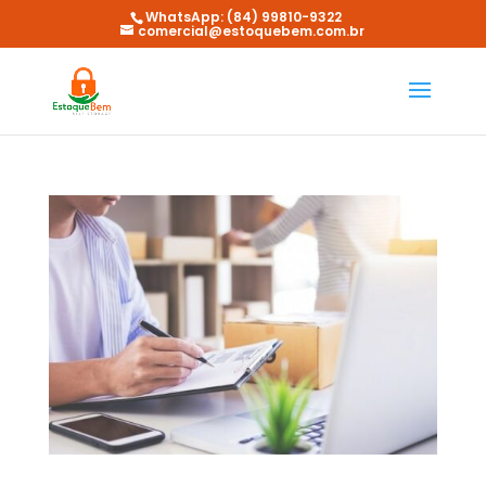
WhatsApp: (84) 99810-9322
comercial@estoquebem.com.br