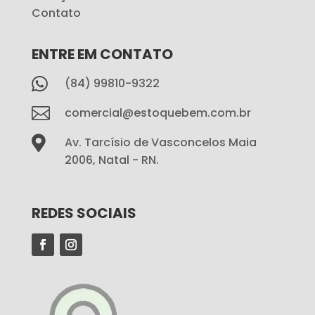
Contato
ENTRE EM CONTATO

(84) 99810-9322

comercial@estoquebem.com.br

Av. Tarcísio de Vasconcelos Maia
2006, Natal - RN.
REDES SOCIAIS