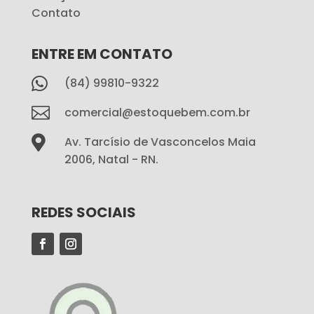
Contato
ENTRE EM CONTATO

(84) 99810-9322

comercial@estoquebem.com.br

Av. Tarcísio de Vasconcelos Maia
2006, Natal - RN.
REDES SOCIAIS