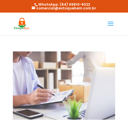
WhatsApp: (84) 99810-9322
comercial@estoquebem.com.br