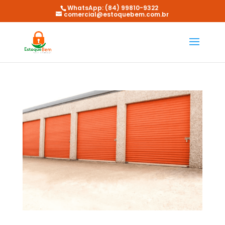
WhatsApp: (84) 99810-9322
comercial@estoquebem.com.br