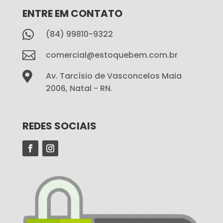
ENTRE EM CONTATO

(84) 99810-9322

comercial@estoquebem.com.br

Av. Tarcísio de Vasconcelos Maia
2006, Natal - RN.
REDES SOCIAIS