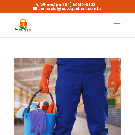
WhatsApp: (84) 99810-9322
comercial@estoquebem.com.br