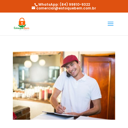
WhatsApp: (84) 99810-9322
comercial@estoquebem.com.br