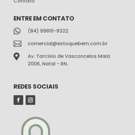
Contato
ENTRE EM CONTATO

(84) 99810-9322

comercial@estoquebem.com.br

Av. Tarcísio de Vasconcelos Maia
2006, Natal - RN.
REDES SOCIAIS