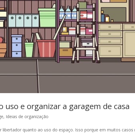
 uso e organizar a garagem de casa
ge
,
Ideias de organização
r libertador quanto ao uso do espaço. Isso porque em muitos casos