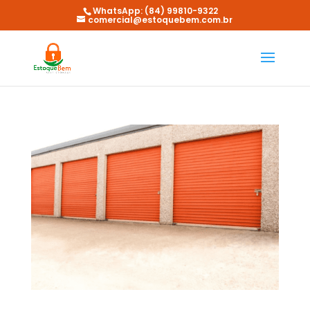
WhatsApp: (84) 99810-9322
comercial@estoquebem.com.br