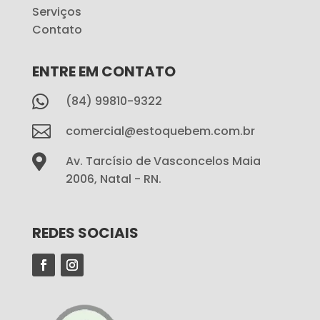
Serviços
Contato
ENTRE EM CONTATO

(84) 99810-9322

comercial@estoquebem.com.br

Av. Tarcísio de Vasconcelos Maia
2006, Natal - RN.
REDES SOCIAIS