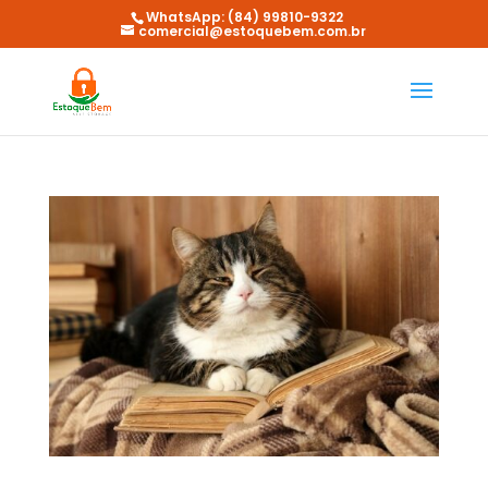
WhatsApp: (84) 99810-9322
comercial@estoquebem.com.br