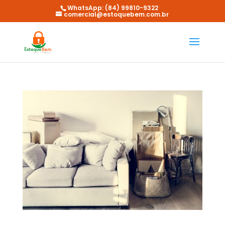
WhatsApp: (84) 99810-9322
comercial@estoquebem.com.br