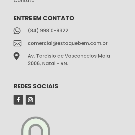
Contato
ENTRE EM CONTATO

(84) 99810-9322

comercial@estoquebem.com.br

Av. Tarcísio de Vasconcelos Maia
2006, Natal - RN.
REDES SOCIAIS