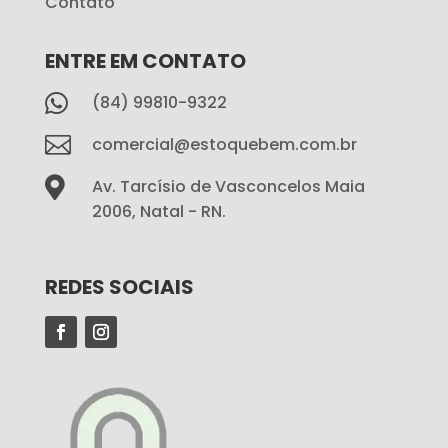
Contato
ENTRE EM CONTATO

(84) 99810-9322

comercial@estoquebem.com.br

Av. Tarcísio de Vasconcelos Maia
2006, Natal - RN.
REDES SOCIAIS