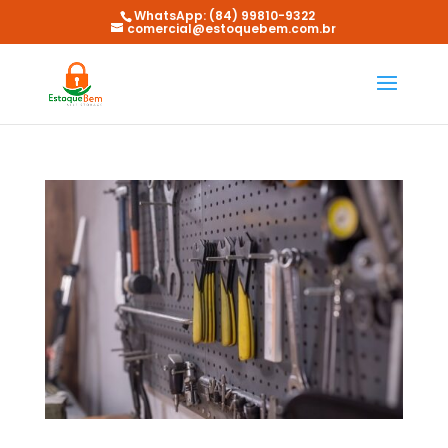
WhatsApp: (84) 99810-9322
comercial@estoquebem.com.br